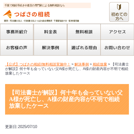
千葉で相続手続きや遺言の専門家による無料相談なら
運営：司法書士法人・行政書士法人つばさ総合事務所 千葉駅徒歩7分・駐車場完備
【公式】つばさの相続|無料相談実施中！
>
解決事例
>
相続放棄
>
【司法書士
が解説】何十年も会っていない父A様が死亡し、A様の財産内容が不明で相続
放棄したケース
【司法書士が解説】何十年も会っていない父
A様が死亡し、A様の財産内容が不明で相続
放棄したケース
更新日:2025/07/10