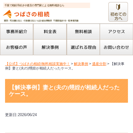
千葉で相続手続きや遺言の専門家による無料相談なら
運営：司法書士法人・行政書士法人つばさ総合事務所 千葉駅徒歩7分・駐車場完備
【公式】つばさの相続|無料相談実施中！
>
解決事例
>
遺産分割
>
【解決事
例】妻と(夫の)甥姪が相続人だったケース。
【解決事例】妻と(夫の)甥姪が相続人だった
ケース。
更新日:2026/06/24