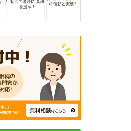
が
サ
初回面談時に
見積
の信頼と実績！
を提示！
0(平日)
可能(要予約)