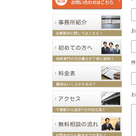
お
件
お