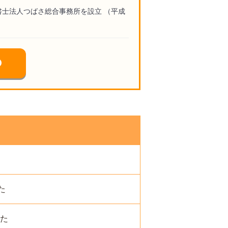
書士法人つばさ総合事務所を設立 （平成
）
た
した