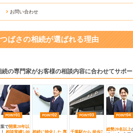
お問い合わせ
つばさの相続が選ばれる理由
相続の専門家がお客様の相談内容に合わせてサポー
01
02
03
04
POINT
POINT
POINT
POINT
千葉で
開業20年以
総勢20名以上
上
！
相談実績5,00
相続に特化した
専
千葉駅から
徒歩7