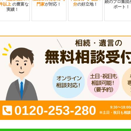
続のプロ集団
0件以上
の豊富な
門家
が対応！
分
の好立地！
ポート！
実績！
0120-253-280
9:30〜18:0
※土日・祝日も相談