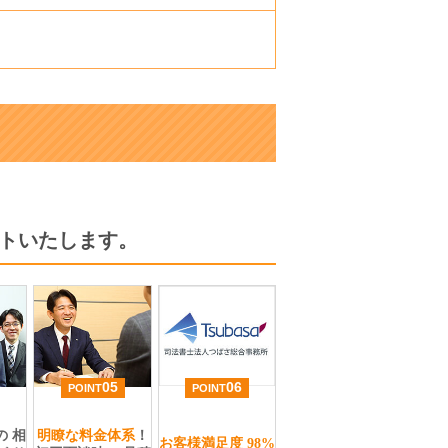
トいたします。
05
06
POINT
POINT
の
相
明瞭な料金体系
！
お客様満足度
98%