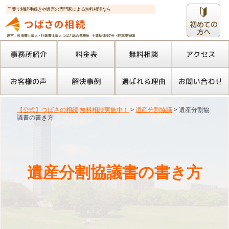
千葉で相続手続きや遺言の専門家による無料相談なら
運営：司法書士法人・行政書士法人つばさ総合事務所 千葉駅徒歩7分・駐車場完備
【公式】つばさの相続|無料相談実施中！
>
遺産分割協議
>
遺産分割協
議書の書き方
遺産分割協議書の書き方