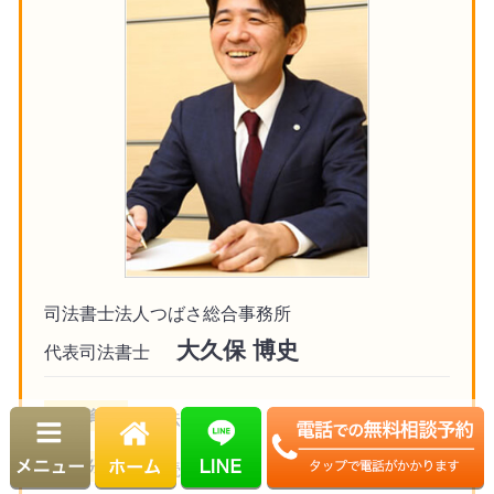
司法書士法人つばさ総合事務所
大久保 博史
代表司法書士
保有資格
司法書士
専門分野
相続