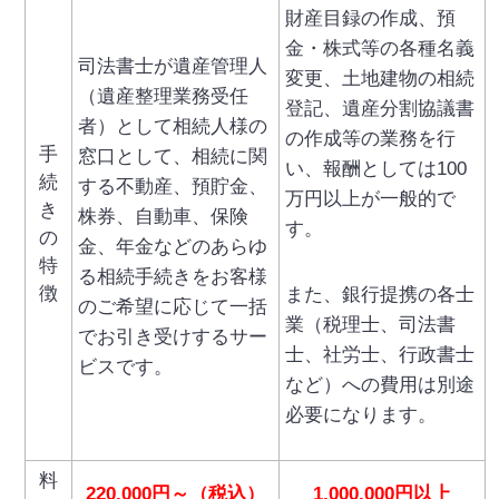
財産目録の作成、預
金・株式等の各種名義
司法書士が遺産管理人
変更、土地建物の相続
（遺産整理業務受任
登記、遺産分割協議書
者）として相続人様の
の作成等の業務を行
手
窓口として、相続に関
い、報酬としては100
続
する不動産、預貯金、
万円以上が一般的で
き
株券、自動車、保険
す。
の
金、年金などのあらゆ
特
る相続手続きをお客様
徴
また、銀行提携の各士
のご希望に応じて一括
業（税理士、司法書
でお引き受けするサー
士、社労士、行政書士
ビスです。
など）への費用は別途
必要になります。
料
220,000円～（税込）
1,000,000円以上