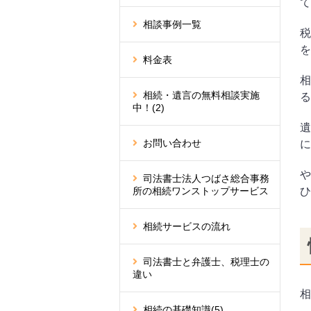
て
相談事例一覧
税
を
料金表
相
相続・遺言の無料相談実施
る
中！
(2)
遺
お問い合わせ
に
や
司法書士法人つばさ総合事務
ひ
所の相続ワンストップサービス
相続サービスの流れ
司法書士と弁護士、税理士の
違い
相
相続の基礎知識
(5)