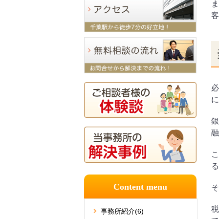
ま
客
必
に
銀
融
こ
る
Content menu
そ
税
事務所紹介
(6)