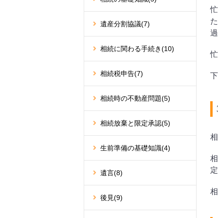
忙
た
遺産分割協議
(7)
過
相続に関わる手続き
(10)
忙
相続税申告
(7)
下
相続時の不動産問題
(5)
相続放棄と限定承認
(5)
相
生前準備の基礎知識
(4)
相
定
遺言
(8)
相
後見
(9)