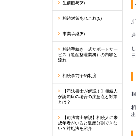
生前贈与
(8)
相続対策あれこれ
(5)
所
事業承継
(5)
通
し
相続手続き一式サポートサー
ビス（遺産整理業務）の内容と
日
流れ
相続事前予約制度
【司法書士が解説！】相続人
相
が認知症の場合の注意点と対策
とは？
相
出
【司法書士解説】相続人に未
成年者がいると遺産分割できな
い？対処法を紹介