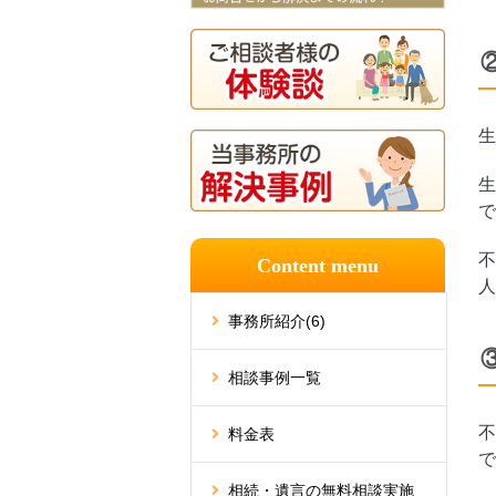
生
生
で
不
Content menu
人
事務所紹介
(6)
相談事例一覧
不
料金表
で
相続・遺言の無料相談実施