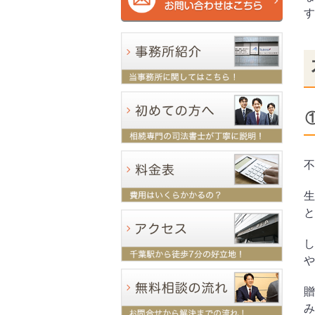
す
不
生
と
し
や
贈
み