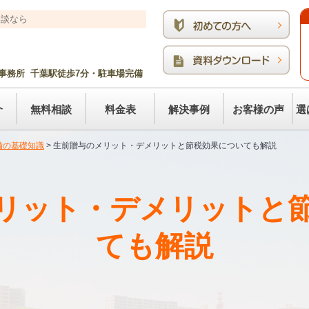
相談なら
事務所 千葉駅徒歩7分・駐車場完備
介
無料相談
料金表
解決事例
お客様の声
選
備の基礎知識
>
生前贈与のメリット・デメリットと節税効果についても解説
リット・デメリットと
ても解説