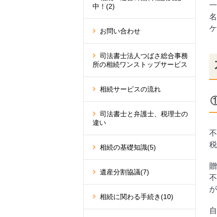
一
中！
(2)
名
ケ
お問い合わせ
司法書士法人つばさ総合事務
所の相続ワンストップサービス
相続サービスの流れ
司法書士と弁護士、税理士の
違い
不
税
相続の基礎知識
(5)
贈
遺産分割協議
(7)
不
が
相続に関わる手続き
(10)
自