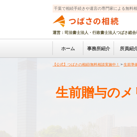
千葉で相続手続きや遺言の専門家による無料
運営：司法書士法人・行政書士法人つばさ総合
ホーム
事務所紹介
所員紹
【公式】つばさの相続|無料相談実施中！
>
生前準
生前贈与のメ