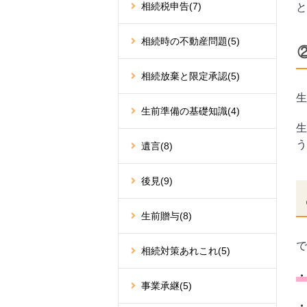
相続税申告
(7)
と
相続時の不動産問題
(5)
相続放棄と限定承認
(5)
生
生前準備の基礎知識
(4)
生
う
遺言
(8)
後見
(9)
生前贈与
(8)
で
相続対策あれこれ
(5)
・
事業承継
(5)
・