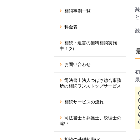
疎
相談事例一覧
と
料金表
疎
相続・遺言の無料相談実施
中！
(2)
お問い合わせ
初
最
司法書士法人つばさ総合事務
所の相続ワンストップサービス
相続サービスの流れ
司法書士と弁護士、税理士の
違い
相続の基礎知識
(5)