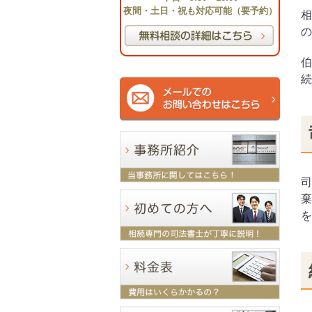
夜間・土日・祝も対応可能（要予約）
相
の
伯
続
司
棄
を