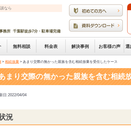
相談なら
事務所 千葉駅徒歩7分・駐車場完備
介
無料相談
料金表
解決事例
お客様の声
選
例
>
相続放棄
>
あまり交際の無かった親族を含む相続放棄を受任したケース
あまり交際の無かった親族を含む相続
日:2022/04/04
状況