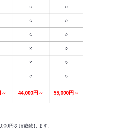
○
○
○
○
○
○
×
○
×
○
○
○
円～
44,000
円～
55,000
円～
000円を頂戴致します。