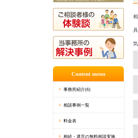
相
具
気
Content menu
事務所紹介
(6)
相談事例一覧
料金表
相続・遺言の無料相談実施