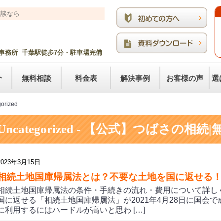
相談なら
事務所 千葉駅徒歩7分・駐車場完備
介
無料相談
料金表
解決事例
お客様の声
選
orized
Uncategorized - 【公式】つばさの相
2023年3月15日
相続土地国庫帰属法とは？不要な土地を国に返せる
相続土地国庫帰属法の条件・手続きの流れ・費用について詳し
国に返せる「相続土地国庫帰属法」が2021年4月28日に国会
に利用するにはハードルが高いと思わ […]