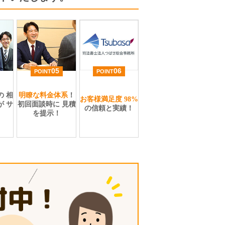
05
06
POINT
POINT
の
相
明瞭な料金体系
！
お客様満足度
98%
が
サ
初回面談時に
見積
の信頼と実績！
を提示！