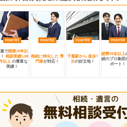
01
02
03
04
POINT
POINT
POINT
POINT
千葉で
開業20年以
総勢20名以上
上
！
相談実績5,00
相続に特化した
専
千葉駅から
徒歩7
続のプロ集団
0件以上
の豊富な
門家
が対応！
分
の好立地！
ポート！
実績！