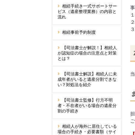
相続手続き一式サポートサー
事
ビス（遺産整理業務）の内容と
１
流れ
２
３
相続事前予約制度
【司法書士が解説！】相続人
が認知症の場合の注意点と対策
とは？
【司法書士解説】相続人に未
当
成年者がいると遺産分割できな
い？対処法を紹介
【司法書士監修】行方不明
者・不在者がいる場合の遺産分
割の手続き
担
ご
相続人が海外に居住している
場合の手続き・必要書類（サイ
【