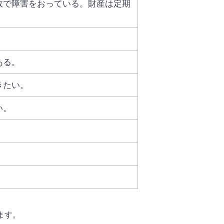
故で障害をおっている。財産は定期
ある。
きたい。
い。
ます。