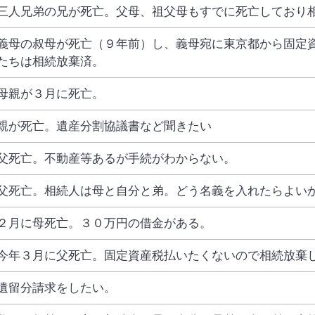
三人兄弟の兄が死亡。父母、祖父母もすでに死亡しており
義母の叔母が死亡（９年前）し、義母宛に東京都から固定
たちは相続放棄済。
母親が３月に死亡。
親が死亡。遺産分割協議書など聞きたい
父死亡。不動産等あるが手続がわからない。
父死亡。相続人は母と自分と弟。どう名義を入れたらよい
２月に母死亡。３０万円の借金がある。
今年３月に父死亡。固定資産税払いたくないので相続放棄
遺留分請求をしたい。