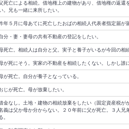
父死亡による相続。借地権上の建物があり、借地権の返還
い。兄も一緒に来所したい。
昨年５月に母あてに死亡したおばの相続人代表者指定届が
自分・妻・妻母の共有不動産の登記をしたい。
母死亡。相続人は自分と父。実子と養子がいるが今回の相
母が死にそう。実家の不動産を相続したくない。しかし誰
母が死亡。自分が養子となっている。
おじが死亡。母が放棄したい。
借金なし。土地・建物の相続放棄をしたい（固定資産税が
名義は父か母か分からない。２０年前に父が死亡。３人兄
る。